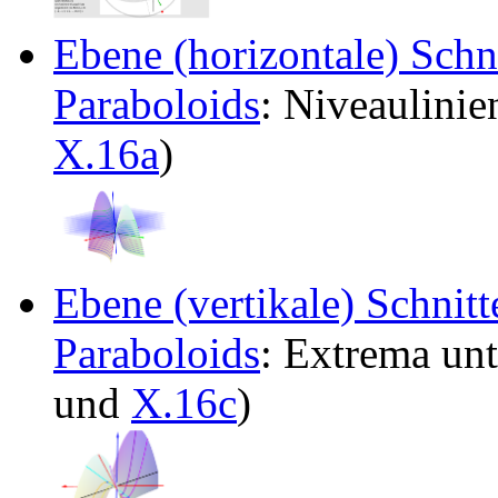
Ebene (horizontale) Schn
Paraboloids
: Niveaulinie
X.16a
)
Ebene (vertikale) Schnitt
Paraboloids
: Extrema un
und
X.16c
)