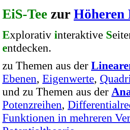
EiS-Tee
zur
Höheren 
E
xplorativ
i
nteraktive
S
eit
e
ntdecken.
zu Themen aus der
Lineare
Ebenen
,
Eigenwerte
,
Quadr
und zu Themen aus der
Ana
Potenzreihen
,
Differentialr
Funktionen in mehreren Ver