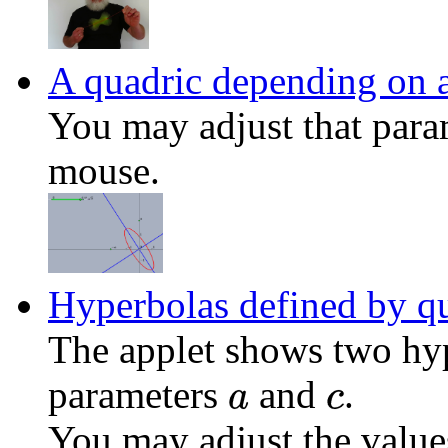
A quadric depending on a
You may adjust that para
mouse.
Hyperbolas defined by qu
The applet shows two hy
parameters
and
.
a
c
You may adjust the value