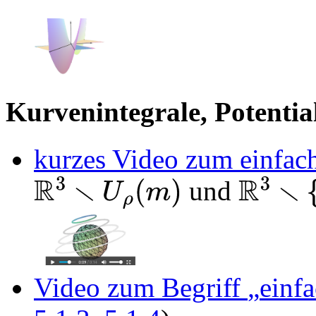
Kurvenintegrale, Potentia
kurzes Video zum einfa
und
R
3
∖
U
ρ
(
m
)
R
3
∖
{
m
}
Video zum Begriff
einf