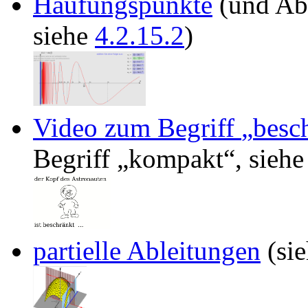
Häufungspunkte
(und Abs
siehe
4.2.15.2
)
Video zum Begriff
besc
Begriff
kompakt
, sieh
partielle Ableitungen
(si