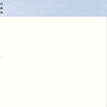
art
ik
ik