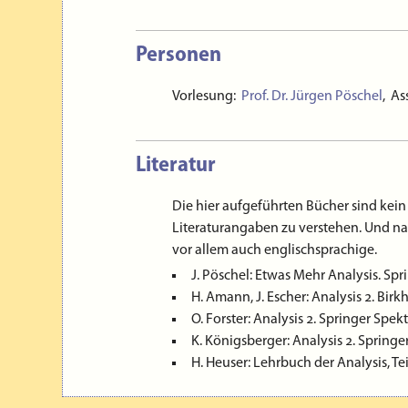
04.10.2021
Auch in diesem Semester findet die Vorl
Vorlesung wird vor dem jeweiligen Präs
Personen
Vortragsübung findet als Webex-Konfere
Vorlesung:
Prof. Dr. Jürgen Pöschel
, As
Literatur
Die hier aufgeführten Bücher sind kein 
Literaturangaben zu verstehen. Und nat
vor allem auch englischsprachige.
J. Pöschel: Etwas Mehr Analysis. Sp
H. Amann, J. Escher: Analysis 2. Birk
O. Forster: Analysis 2. Springer Spek
K. Königsberger: Analysis 2. Springer
H. Heuser: Lehrbuch der Analysis, Tei