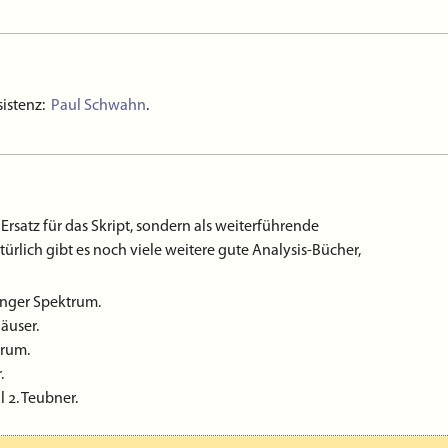
esung als Online-Veranstaltung statt. Die jeweilige
enztermin auf dieser Seite abrufbar sein. Die
nz statt.
sistenz:
Paul Schwahn
.
Ersatz für das Skript, sondern als weiterführende
ürlich gibt es noch viele weitere gute Analysis-Bücher,
ringer Spektrum.
häuser.
trum.
.
l 2. Teubner.