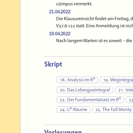
c@mpus vermerkt.
21.04.2022
Die Klausureinsicht findet am Freitag, d
V57.8.122 statt. Eine Anmeldung ist ni
19.04.2022
Nach langem Warten ist es soweit – di
ist
hier
verfügbar.
09.02.2022
Die Vorlesung Analysis 1–3 ist damit b
Skript
09.02.2022
Feb-9 jetzt mit Ton 😼
n
18. Analysis im R
19. Wegintegra
02.02.2022
20. Das Lebesgueintegral
21. Int
Für die
Ana-2-Wiederholer
gibt es hi
n
22. Der Fundamentalsatz im R
23
26.01.2022
Die letzte Vortragsübung dieses Semeste
p
24. L
-Räume
25. The Full Monty
Tages in Präsenz im Hörsaal V57.06, 14:
25.01.2022
Gegenstand der Modulprüfung
am 30