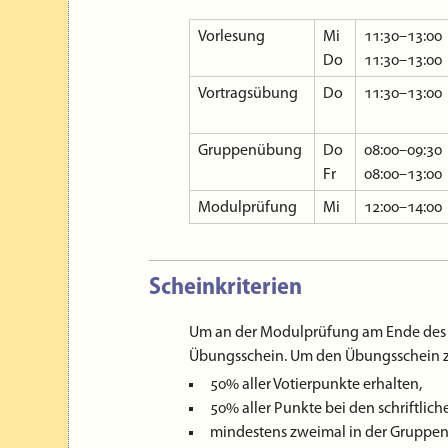
werden.
01.11.2021
Vorlesung
Mi
11:30–13:00
Die erste Vortragsübung ist jetzt onl
Do
11:30–13:00
verdrängt … 🤭
Vortragsübung
Do
11:30–13:00
24.10.2021
Aufgrund des Abstimmungsergebnisses
Gruppenübung
Do
08:00–09:30
Do 11:30–13:00 Uhr
statt, und zwar
hi
Fr
08:00–13:00
21.10.2021
Das erste Übungsblatt ist online. Und 
Modulprüfung
Mi
12:00–14:00
Vortragsübung ab!
20.10.2021
Bitte beachten Sie die Ankündigunge
Scheinkriterien
ILIAS
!
20.10.2021
Um an der Modulprüfung am Ende des 
Die erste Vorlesung ist jetzt online. Eb
Übungsschein. Um den Übungsschein zu 
18.10.2021
50% aller Votierpunkte erhalten,
Terminfindung
zur Vortragsübung auf I
50% aller Punkte bei den schriftlic
22.10.
mindestens zweimal in der Gruppe