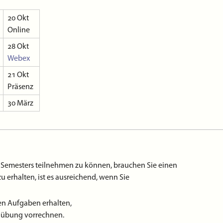
20 Okt
ine. Hatte ich über das Wochenende vollkommen
Online
28 Okt
Webex
 findet die
Vortragsübung
nun
21 Okt
er
.
Präsenz
bitte stimmen Sie noch zur Terminfindung der
30 März
n und Informationen zum Ablauf der Übungen im
Semesters teilnehmen zu können, brauchen Sie einen
enso das nullte Übungsblatt.
erhalten, ist es ausreichend, wenn Sie
LIAS-Seite. Die Abstimmung läuft bis Freitag, den
hen Aufgaben erhalten,
nübung vorrechnen.