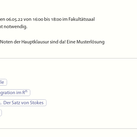
en 06.05.22 von 16:00 bis 18:00 im Fakultätssaal
cht notwendig.
e Noten der Hauptklausur sind da! Eine Musterlösung
eendet.
le
n
egration im R
er noch die
Ana-2-Modulprüfung
.
. Der Satz von Stokes
r findet am 31.01.2022 statt, und zwar zur Feier des
00 Uhr.
. März sind genau die Kapitel 18–23.